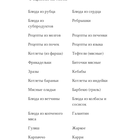
Блюда из рубца
Блюда из сердца
Блюда из
Ребрышки
субпродуктов
Рецепты из мозгов
Рецепты из печенки
Рецепты из почек
Рецепты из языка
Котлеты (из фарша)
Тефтели (мясные)
Фрикадельки
Биточки мясные
Зразы
Кебабы
Котлеты бараньи
Котлеты из индейки
Мясные оладьи
Барбекю (гриль)
Блюда из ветчины
Блюда из колбасы и
сосисок
Блюда из копченого
Галантин
мяса
Гуляш
Жаркое
Карпаччо
Карри