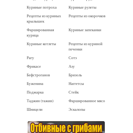
Куриные потроха
Куриные рулеты
Рецепты из куриных
Рецепты из окорочков
крылышек
Фаршированная
Куриные запеканки
курица
Куриные котлеты
Рецепты из куриной
печенки
Рагу
Сотэ
Фрикасе
Азу
Бефстроганов
Бризоль
Буженина
Наггетсы
Поджарка
Стейк
Таджин (тажин)
Фаршированное мясо
Шницели
Эскалопы