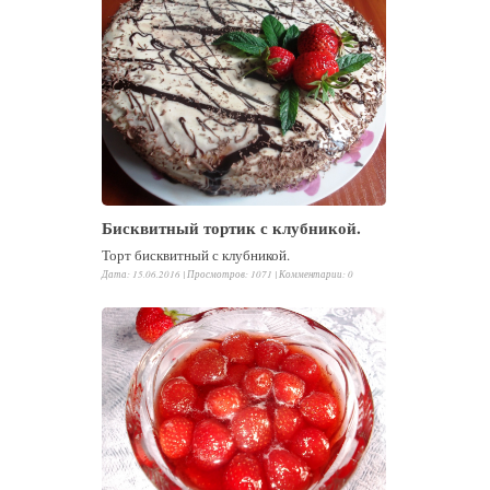
Бисквитный тортик с клубникой.
Торт бисквитный с клубникой.
Дата: 15.06.2016 |
Просмотров
:
1071
|
Комментарии
:
0