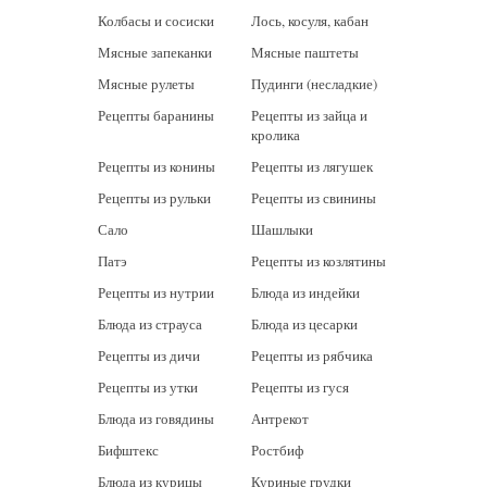
Колбасы и сосиски
Лось, косуля, кабан
Мясные запеканки
Мясные паштеты
Мясные рулеты
Пудинги (несладкие)
Рецепты баранины
Рецепты из зайца и
кролика
Рецепты из конины
Рецепты из лягушек
Рецепты из рульки
Рецепты из свинины
Сало
Шашлыки
Патэ
Рецепты из козлятины
Рецепты из нутрии
Блюда из индейки
Блюда из страуса
Блюда из цесарки
Рецепты из дичи
Рецепты из рябчика
Рецепты из утки
Рецепты из гуся
Блюда из говядины
Антрекот
Бифштекс
Ростбиф
Блюда из курицы
Куриные грудки