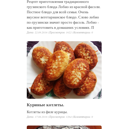
Рецепт приготовления традиционного
грузинского блюда Лобио из красной фасоли.
Постное блюдо для всей семьи. Очень
вкусное вегетарианское блюдо. Слово лобио
по-грузински значит просто фасоль. Лобио -
как приготовить в домашних условиях. П
Дата: 22.09.2016 |
Просмотров
:
1622
|
Комментарии
:
0
Куриные котлеты.
Котлеты из филе курицы.
Дата: 17.06.2016 |
Просмотров
:
1264
|
Комментарии
:
0