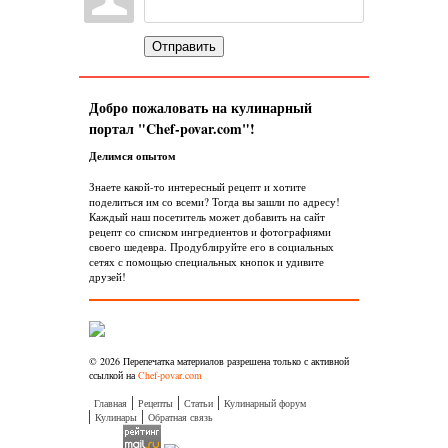
Отправить
Добро пожаловать на кулинарный
портал "Chef-povar.com"!
Делимся опытом
Знаете какой-то интересный рецепт и хотите
поделиться им со всеми? Тогда вы зашли по адресу!
Каждый наш посетитель может добавить на сайт
рецепт со списком ингредиентов и фотографиями
своего шедевра. Продублируйте его в социальных
сетях с помощью специальных кнопок и удивите
друзей!
© 2026 Перепечатка материалов разрешена только с активной
ссылкой на
Chef-povar.com
Главная
Рецепты
Статьи
Кулинарный форум
Кулинары
Обратная связь