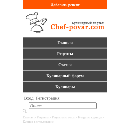
Добавить
рецепт
Главная
Рецепты
Статьи
Кулинарный форум
Кулинары
Вход
Регистрация
Главная
>
Рецепты
>
Рецепты из мяса
>
Блюда из курицы
>
Курица в мультиварке.