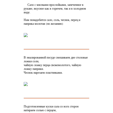
Сало с мясными прослойками, запеченное в
рукаве, вкусное как в горячем, так и в холодном
виде.
Нам понадобится сало, соль, чеснок, перец и
паприка молотая (по желанию)
В эмалированной посуде смешиваем две столовые
ложки соли,
чайную ложку перца свежемолотого, чайную
ложку паприки.
Чеснок нарезаем пластинками.
Подготовленные куски сала со всех сторон
натираем солью с перцем,