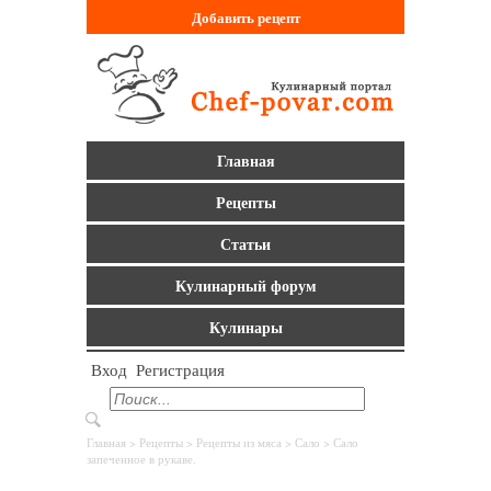
Добавить
рецепт
Главная
Рецепты
Статьи
Кулинарный форум
Кулинары
Вход
Регистрация
Главная
>
Рецепты
>
Рецепты из мяса
>
Сало
> Сало
запеченное в рукаве.