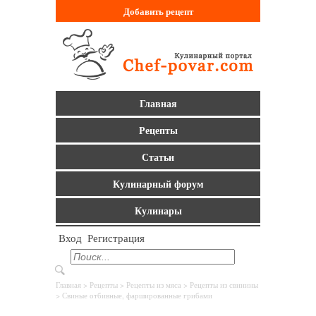
Добавить
рецепт
Главная
Рецепты
Статьи
Кулинарный форум
Кулинары
Вход
Регистрация
Главная
>
Рецепты
>
Рецепты из мяса
>
Рецепты из свинины
> Свиные отбивные, фаршированные грибами