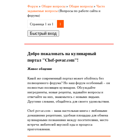
Форум
»
Общие вопросы
»
Общие вопросы
»
Часто
задаваемые вопросы
(Вопросы по работе сайта и
форума)
Страница
1
из
1
1
Добро пожаловать на кулинарный
портал "Chef-povar.com"!
Живое общение
Какой же современный портал может обойтись без
полноценного форума? Но наш форум особенный – он
полностью посвящен кулинарии. Обсуждайте
ингредиенты, новые рецепты, задавайте вопросы и
отвечайте на них, знакомьтесь с новыми людьми.
Другими словами, общайтесь для своего удовольствия.
Chef-povar.com – ваша настольная книга с любимыми
домашними рецептами, удобная площадка для обмена
кулинарными познаниями между посетителями, место
встречи любителей вкусной еды и процесса
приготовления.