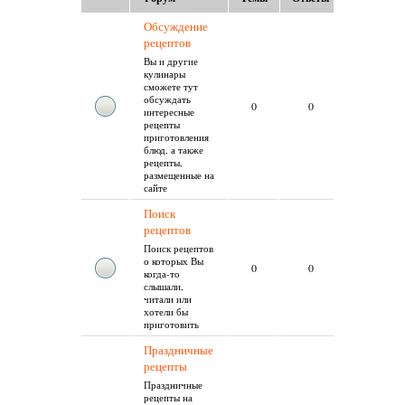
Обсуждение
рецептов
Вы и другие
кулинары
сможете тут
обсуждать
Нет
0
0
интересные
сообщений
рецепты
приготовления
блюд, а также
рецепты,
размещенные на
сайте
Поиск
рецептов
Поиск рецептов
о которых Вы
Нет
0
0
когда-то
сообщений
слышали,
читали или
хотели бы
приготовить
Праздничные
рецепты
Праздничные
рецепты на