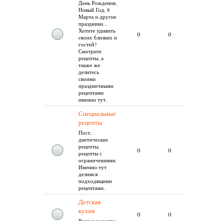
День Рождения,
Новый Год, 8
Марта и другие
праздники...
Хотите удивить
Нет
0
0
своих близких и
сообщений
гостей?
Смотрите
рецепты, а
также же
делитесь
своими
праздничными
рецептами
именно тут.
Специальные
рецепты
Пост,
диетические
рецепты,
Нет
0
0
рецепты с
сообщений
ограничениями.
Именно тут
делимся
подходящими
рецептами.
Детская
кухня
Нет
0
0
сообщений
Разные рецепты