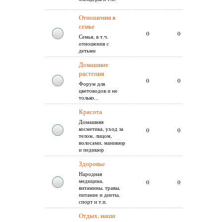
vika
от:
Отношения в
семье
Нет
0
0
Семья, в т.ч.
сообще
отношения с
детьми
Домашние
растения
Нет
0
0
Форум для
сообще
цветоводов и не
только...
Красота
Домашняя
Нет
косметика, уход за
0
0
сообще
телом, лицом,
волосами, маникюр
и педикюр
Здоровье
Народная
Нет
медицина,
0
0
сообще
витамины, травы,
питание и диеты,
спорт и т.п.
Отдых, наши