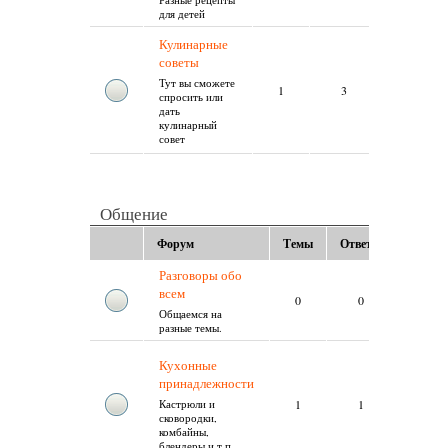
для детей
Понедельни
Кулинарные
31.03.2025,
советы
09:35
Тема:
Тут вы сможете
1
3
Полезные
спросить или
советы
дать
Сообщение
кулинарный
ivanantonov
совет
Общение
Форум
Темы
Ответы
Обнов
Разговоры обо
всем
Нет
0
0
сообще
Общаемся на
разные темы.
Пятниц
Кухонные
27.05.20
принадлежности
12:11
Тема:
1
1
Кастрюли и
Кухонн
сковородки,
ножи
комбайны,
Сообще
блендеры и т.п.