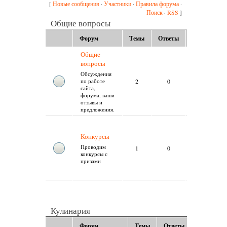
Новые сообщения
Участники
Правила форума
[
·
·
·
Поиск
RSS
·
]
Общие вопросы
Форум
Темы
Ответы
Обновления
Общие
Понедельник,
вопросы
17.08.2015,
21:30
Обсуждения
Тема:
Как
2
0
по работе
добавить
сайта,
свой рецепт?
форума, ваши
Сообщение
отзывы и
elektro
от:
предложения.
Среда,
05.08.2015,
Конкурсы
13:37
Тема:
Проводим
1
0
Конкурсы для
конкурсы с
кулинаров
призами
Сообщение
elektro
от:
Кулинария
Форум
Темы
Ответы
Обновлен