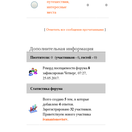
путешествия,
Нет
0
0
интересные
сообще
места
[
Отметить все сообщения прочитанными
]
Дополнительная информация
Посетители:
0
(участников -
0
, гостей -
0
)
Рекорд посещаемости форума
8
зафиксирован Четверг, 07:27,
25.05.2017.
Статистика форума
Всего создано
5
тем, в которые
добавлено
4
ответов.
Зарегистрировано
32
участников.
Приветствуем нового участника
ivanantonovterv
.