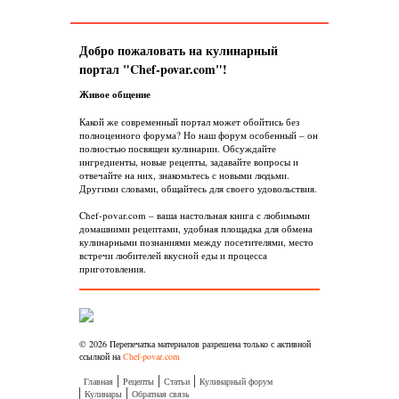
Добро пожаловать на кулинарный
портал "Chef-povar.com"!
Живое общение
Какой же современный портал может обойтись без
полноценного форума? Но наш форум особенный – он
полностью посвящен кулинарии. Обсуждайте
ингредиенты, новые рецепты, задавайте вопросы и
отвечайте на них, знакомьтесь с новыми людьми.
Другими словами, общайтесь для своего удовольствия.
Chef-povar.com – ваша настольная книга с любимыми
домашними рецептами, удобная площадка для обмена
кулинарными познаниями между посетителями, место
встречи любителей вкусной еды и процесса
приготовления.
© 2026 Перепечатка материалов разрешена только с активной
ссылкой на
Chef-povar.com
Главная
Рецепты
Статьи
Кулинарный форум
Кулинары
Обратная связь