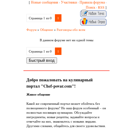
Новые сообщения
Участники
Правила форума
[
·
·
·
Поиск
RSS
·
]
Страница
1
из
0
1
Форум
»
Общение
»
Разговоры обо всем
В данном форуме нет ни одной темы
Страница
1
из
0
1
Добро пожаловать на кулинарный
портал "Chef-povar.com"!
Живое общение
Какой же современный портал может обойтись без
полноценного форума? Но наш форум особенный – он
полностью посвящен кулинарии. Обсуждайте
ингредиенты, новые рецепты, задавайте вопросы и
отвечайте на них, знакомьтесь с новыми людьми.
Другими словами, общайтесь для своего удовольствия.