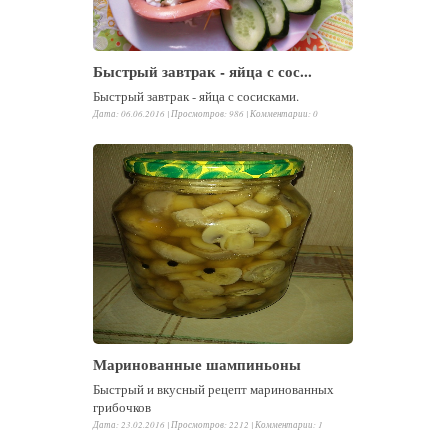
Быстрый завтрак - яйца с сос...
Быстрый завтрак - яйца с сосисками.
Дата: 06.06.2016 |
Просмотров
:
986
|
Комментарии
:
0
Маринованные шампиньоны
Быстрый и вкусный рецепт маринованных
грибочков
Дата: 23.02.2016 |
Просмотров
:
2212
|
Комментарии
:
1