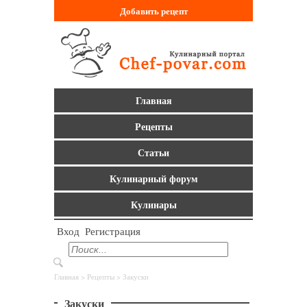
Добавить
рецепт
Главная
Рецепты
Статьи
Кулинарный форум
Кулинары
Вход
Регистрация
Главная
>
Рецепты
> Закуски
Закуски