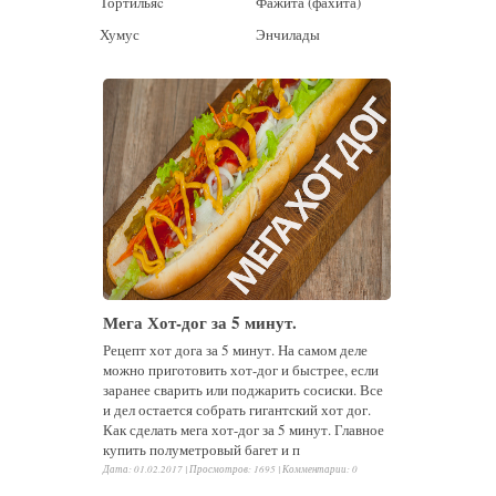
Тортильяc
Фажита (фахита)
Хумус
Энчилады
Мега Хот-дог за 5 минут.
Рецепт хот дога за 5 минут. На самом деле
можно приготовить хот-дог и быстрее, если
заранее сварить или поджарить сосиски. Все
и дел остается собрать гигантский хот дог.
Как сделать мега хот-дог за 5 минут. Главное
купить полуметровый багет и п
Дата: 01.02.2017 |
Просмотров
:
1695
|
Комментарии
:
0