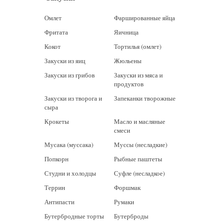
Омлет
Фаршированные яйца
Фритата
Яичница
Кокот
Тортилья (омлет)
Закуски из яиц
Жюльены
Закуски из грибов
Закуски из мяса и
продуктов
Закуски из творога и
Запеканки творожные
сыра
Крокеты
Масло и масляные
смеси
Мусака (муссака)
Муссы (несладкие)
Попкорн
Рыбные паштеты
Студни и холодцы
Суфле (несладкое)
Террин
Форшмак
Антипасти
Румаки
Бутербродные торты
Бутерброды