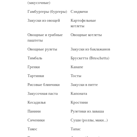
(закусочные)
Гамбургеры (бургеры)
Сэндвичи
Закуски из овощей
Картофельные
котлеты
Овощные и грибные
Овощные котлеты
паштеты
Овощные рулеты
Закуски из баклажанов
Тимбаль
Брускетта (Bruschetta)
Гренки
Канапе
Тартинки
Тосты
Рисовые блинчики
Закуски в питте
Закусочная паста
Капоната
Кесадилья
Кростини
Панини
Рулетики из лаваша
Сиченики
Суши (роллы, маки...)
Такос
Тапас